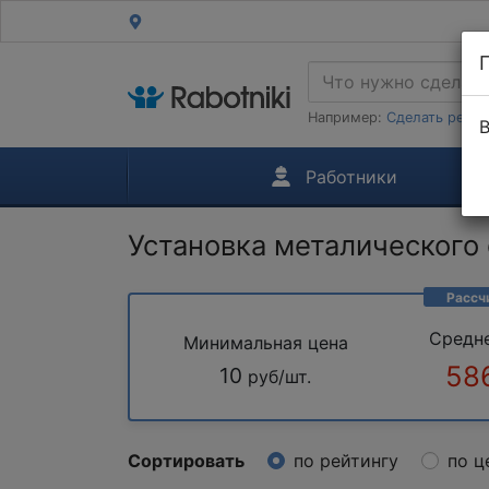
Например:
Сделать ремон
В
Работники
Установка металического
Рассч
Средн
Минимальная цена
58
10
руб/шт.
Сортировать
по рейтингу
по ц