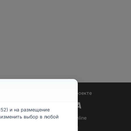
Вопрос - Ответ
|
О проекте
52) и на размещение
е изменить выбор в любой
© 2026
Rabotniki.online
ты