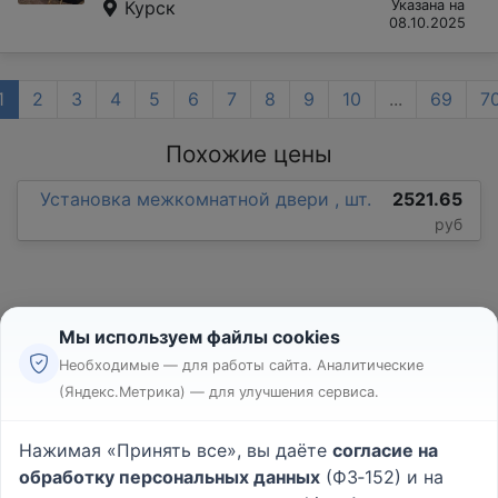
Курск
Указана на
08.10.2025
1
2
3
4
5
6
7
8
9
10
...
69
7
Похожие цены
Установка межкомнатной двери , шт.
2521.65
руб
Мы используем файлы cookies
Необходимые — для работы сайта. Аналитические
(Яндекс.Метрика) — для улучшения сервиса.
Реклама
Правила
Нажимая «Принять все», вы даёте
согласие на
Пользовательское соглашение
обработку персональных данных
(ФЗ‑152) и на
Политика конфиденциальности