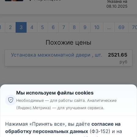
Указана на
08.10.2025
1
2
3
4
5
6
7
8
9
10
...
69
7
Похожие цены
Установка межкомнатной двери , шт.
2521.65
руб
Мы используем файлы cookies
Необходимые — для работы сайта. Аналитические
(Яндекс.Метрика) — для улучшения сервиса.
Реклама
Правила
Нажимая «Принять все», вы даёте
согласие на
Пользовательское соглашение
обработку персональных данных
(ФЗ‑152) и на
Политика конфиденциальности