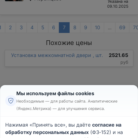
Указана на
09.10.2025
1
2
3
4
5
6
7
8
9
10
...
69
7
Похожие цены
Установка межкомнатной двери , шт.
2521.65
руб
Мы используем файлы cookies
Необходимые — для работы сайта. Аналитические
(Яндекс.Метрика) — для улучшения сервиса.
Реклама
Правила
Нажимая «Принять все», вы даёте
согласие на
Пользовательское соглашение
обработку персональных данных
(ФЗ‑152) и на
Политика конфиденциальности