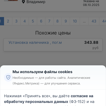
Владимир
Указана на
08.10.2025
1
2
3
4
5
6
7
8
9
10
...
43
4
Похожие цены
Установка наличника , пог.м
343.88
руб
Мы используем файлы cookies
Необходимые — для работы сайта. Аналитические
(Яндекс.Метрика) — для улучшения сервиса.
Реклама
Правила
Нажимая «Принять все», вы даёте
согласие на
Пользовательское соглашение
обработку персональных данных
(ФЗ‑152) и на
Политика конфиденциальности