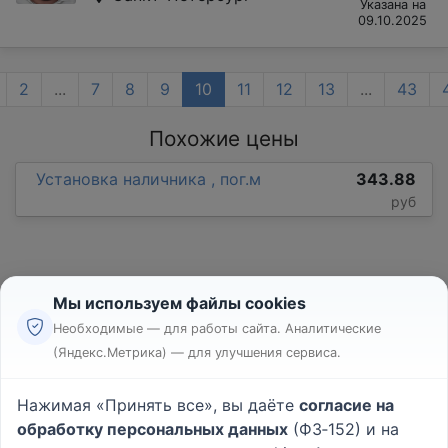
Указана на
09.10.2025
2
...
7
8
9
10
11
12
13
...
43
Похожие цены
Установка наличника , пог.м
343.88
руб
Мы используем файлы cookies
Необходимые — для работы сайта. Аналитические
(Яндекс.Метрика) — для улучшения сервиса.
Реклама
Правила
Нажимая «Принять все», вы даёте
согласие на
Пользовательское соглашение
обработку персональных данных
(ФЗ‑152) и на
Политика конфиденциальности