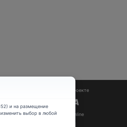
Вопрос - Ответ
|
О проекте
52) и на размещение
е изменить выбор в любой
© 2026
Rabotniki.online
ты