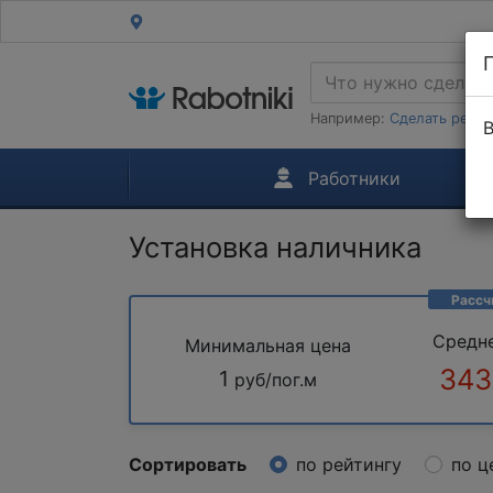
Например:
Сделать ремон
В
Работники
Установка наличника
Рассч
Средн
Минимальная цена
343
1
руб/пог.м
Сортировать
по рейтингу
по ц