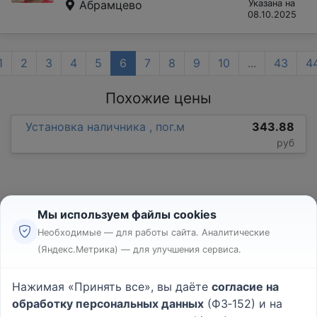
Абрамцево
Указана на
08.10.2025
1
2
3
4
5
6
7
8
9
10
...
43
4
Похожие цены
Установка наличника , пог.м
343.88
руб
Мы используем файлы cookies
Необходимые — для работы сайта. Аналитические
(Яндекс.Метрика) — для улучшения сервиса.
Реклама
Правила
Нажимая «Принять все», вы даёте
согласие на
Пользовательское соглашение
обработку персональных данных
(ФЗ‑152) и на
Политика конфиденциальности