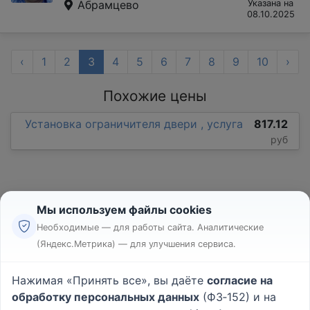
Абрамцево
Указана на
08.10.2025
‹
1
2
3
4
5
6
7
8
9
10
›
Похожие цены
Установка ограничителя двери , услуга
817.12
руб
Мы используем файлы cookies
Необходимые — для работы сайта. Аналитические
(Яндекс.Метрика) — для улучшения сервиса.
Реклама
Правила
Нажимая «Принять все», вы даёте
согласие на
Пользовательское соглашение
обработку персональных данных
(ФЗ‑152) и на
Политика конфиденциальности