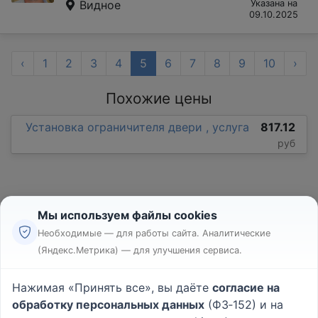
Видное
Указана на
09.10.2025
‹
1
2
3
4
5
6
7
8
9
10
›
Похожие цены
Установка ограничителя двери , услуга
817.12
руб
Мы используем файлы cookies
Необходимые — для работы сайта. Аналитические
(Яндекс.Метрика) — для улучшения сервиса.
Реклама
Правила
Нажимая «Принять все», вы даёте
согласие на
Пользовательское соглашение
обработку персональных данных
(ФЗ‑152) и на
Политика конфиденциальности