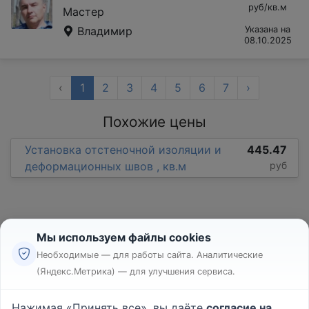
руб/кв.м
Мастер
Владимир
Указана на
08.10.2025
‹
1
2
3
4
5
6
7
›
Похожие цены
Установка отстеночной изоляции и
445.47
деформационных швов , кв.м
руб
Мы используем файлы cookies
Необходимые — для работы сайта. Аналитические
(Яндекс.Метрика) — для улучшения сервиса.
Реклама
Правила
Нажимая «Принять все», вы даёте
согласие на