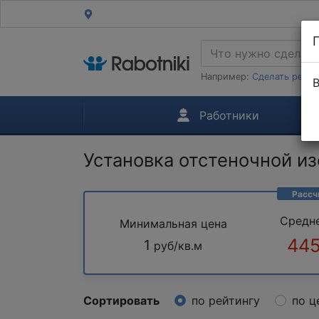
Например:
Сделать ремон
В
Работники
Установка отстеночной и
Рассч
Средн
Минимальная цена
445
1
руб/кв.м
Сортировать
по рейтингу
по ц