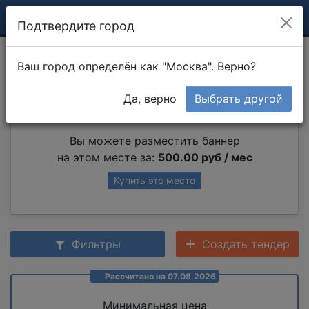
Подтвердите город
Установка петель
Ваш город определён как "Москва". Верно?
Да, верно
Выбрать другой
Партнер раздела
Вы можете разместить баннер
на этом месте за:
500.00 руб / мес
Купить это место
Фильтры
Создать тендер
Рассчитано на 07.08.2026
Минимальная цена