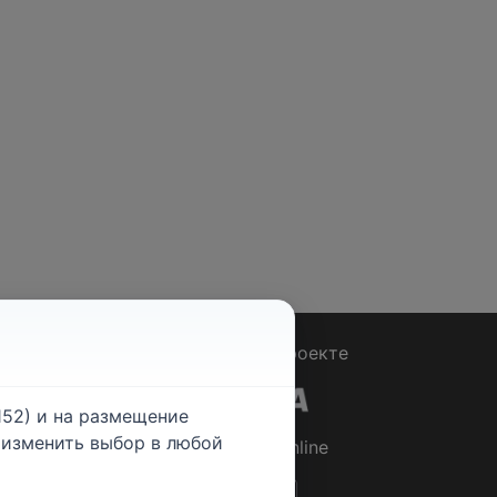
Вопрос - Ответ
|
О проекте
52) и на размещение
е изменить выбор в любой
© 2026
Rabotniki.online
ты