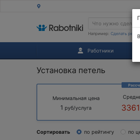
Например:
Сделать ремон
В
Работники
Установка петель
Рассч
Средн
Минимальная цена
3361
1
руб/услуга
Сортировать
по рейтингу
по ц