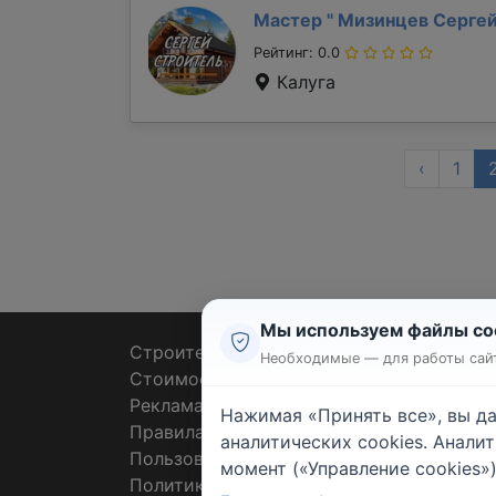
Мастер "
Мизинцев Серге
Рейтинг: 0.0
Калуга
‹
1
Мы используем файлы co
Строительные тендеры
Ремон
Необходимые — для работы сайт
Стоимость работ
Плит
Реклама
Штук
Нажимая «Принять все», вы д
Правила
Покл
аналитических cookies. Анали
Пользовательское соглашение
Пото
момент («Управление cookies»)
Политика конфиденциальности
Санте