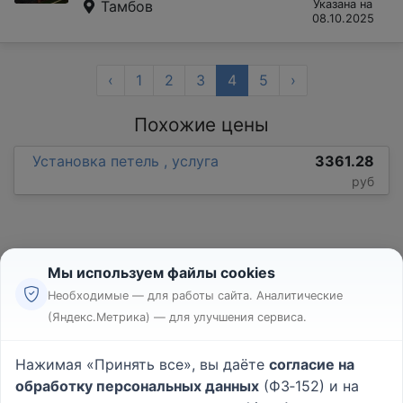
Тамбов
Указана на
08.10.2025
‹
1
2
3
4
5
›
Похожие цены
Установка петель , услуга
3361.28
руб
Мы используем файлы cookies
Необходимые — для работы сайта. Аналитические
(Яндекс.Метрика) — для улучшения сервиса.
Реклама
Правила
Нажимая «Принять все», вы даёте
согласие на
Пользовательское соглашение
обработку персональных данных
(ФЗ‑152) и на
Политика конфиденциальности