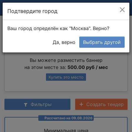
Подтвердите город
Установка петель
Ваш город определён как "Москва". Верно?
Да, верно
Выбрать другой
Партнер раздела
Вы можете разместить баннер
на этом месте за:
500.00 руб / мес
Купить это место
Фильтры
Создать тендер
Рассчитано на 09.08.2026
Минимальная цена