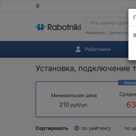
Например:
Сделать ремон
В
Работники
Установка, подключение 
Рассч
Средн
Минимальная цена
63
210
руб/шт.
Сортировать
по рейтингу
по ц