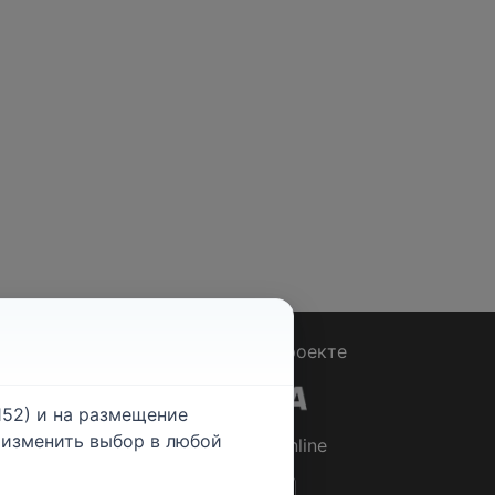
Вопрос - Ответ
|
О проекте
52) и на размещение
е изменить выбор в любой
© 2026
Rabotniki.online
ты