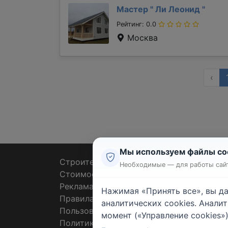
Мастер "
Ли Леонид
"
Рейтинг: 0.0
Москва
‹
Мы используем файлы co
Строительные тендеры
Ремон
Необходимые — для работы сайт
Стоимость работ
Плит
Реклама
Штук
Нажимая «Принять все», вы д
Правила
Покл
аналитических cookies. Анали
Пользовательское соглашение
Пото
момент («Управление cookies»)
Политика конфиденциальности
Санте