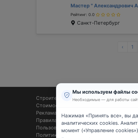
Мастер "
Александрович 
Рейтинг: 0.0
Санкт-Петербург
‹
1
Мы используем файлы co
Строительные тендеры
Ремон
Необходимые — для работы сайт
Стоимость работ
Плит
Реклама
Штук
Нажимая «Принять все», вы д
Правила
Покл
аналитических cookies. Анали
Пользовательское соглашение
Пото
момент («Управление cookies»)
Политика конфиденциальности
Санте