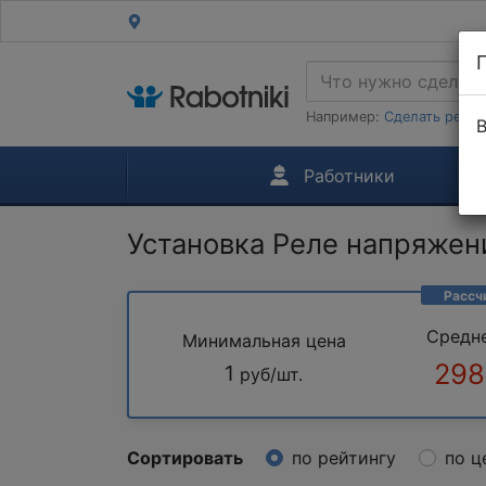
Например:
Сделать ремон
В
Работники
Установка Реле напряжен
Рассч
Средн
Минимальная цена
298
1
руб/шт.
Сортировать
по рейтингу
по ц