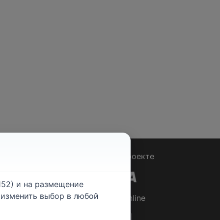
Вопрос - Ответ
|
О проекте
52) и на размещение
е изменить выбор в любой
© 2026
Rabotniki.online
ты