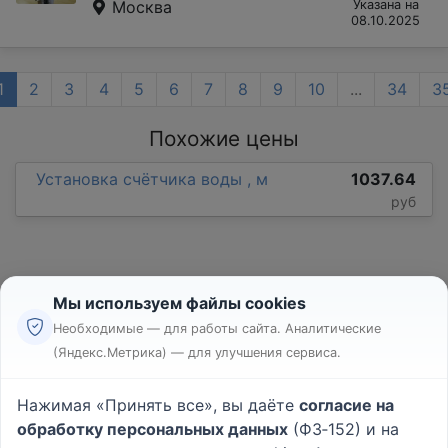
Москва
Указана на
08.10.2025
1
2
3
4
5
6
7
8
9
10
...
34
3
Похожие цены
Установка счётчика воды , м
1037.64
руб
Мы используем файлы cookies
Необходимые — для работы сайта. Аналитические
(Яндекс.Метрика) — для улучшения сервиса.
Реклама
Правила
Нажимая «Принять все», вы даёте
согласие на
Пользовательское соглашение
обработку персональных данных
(ФЗ‑152) и на
Политика конфиденциальности