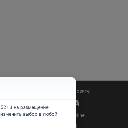
Вопрос - Ответ
|
О проекте
52) и на размещение
е изменить выбор в любой
© 2026
Rabotniki.online
ты