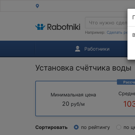
Например:
Сделать ремон
В
Работники
Установка счётчика воды
Рассч
Средн
Минимальная цена
10
20
руб/м
Сортировать
по рейтингу
по ц