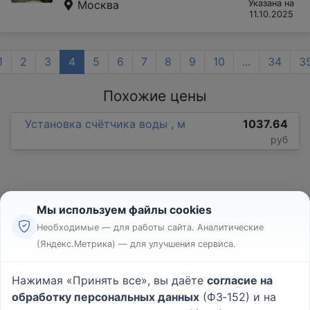
Москва
Указана на
11.10.2025
1
2
3
4
5
6
7
8
9
10
...
34
3
Похожие цены
Установка счётчика воды , м
1037.64
руб
Мы используем файлы cookies
Необходимые — для работы сайта. Аналитические
(Яндекс.Метрика) — для улучшения сервиса.
Реклама
Правила
Нажимая «Принять все», вы даёте
согласие на
Пользовательское соглашение
обработку персональных данных
(ФЗ‑152) и на
Политика конфиденциальности