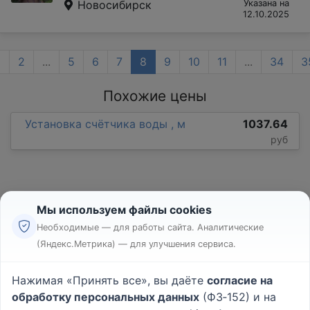
Новосибирск
Указана на
12.10.2025
1
2
...
5
6
7
8
9
10
11
...
34
3
Похожие цены
Установка счётчика воды , м
1037.64
руб
Мы используем файлы cookies
Необходимые — для работы сайта. Аналитические
(Яндекс.Метрика) — для улучшения сервиса.
Реклама
Правила
Нажимая «Принять все», вы даёте
согласие на
Пользовательское соглашение
обработку персональных данных
(ФЗ‑152) и на
Политика конфиденциальности