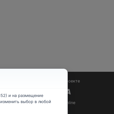
Вопрос - Ответ
|
О проекте
52) и на размещение
е изменить выбор в любой
© 2026
Rabotniki.online
ты