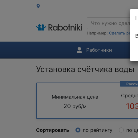
Например:
Сделать ремон
В
Работники
Установка счётчика воды
Рассч
Средн
Минимальная цена
10
20
руб/м
Сортировать
по рейтингу
по ц