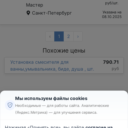
руб/шт.
Мастер
Санкт-Петербург
Указана на
08.10.2025
‹
1
2
›
Похожие цены
Установка смесителя для
790.71
ванны,умывальника, биде, душа , шт.
руб
Мы используем файлы cookies
Необходимые — для работы сайта. Аналитические
(Яндекс.Метрика) — для улучшения сервиса.
Реклама
Правила
Нажимая «Принять все», вы даёте
согласие на