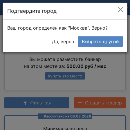
Подтвердите город
Установка стекол
Ваш город определён как "Москва". Верно?
Да, верно
Выбрать другой
Партнер раздела
Вы можете разместить баннер
на этом месте за:
500.00 руб / мес
Купить это место
Фильтры
Создать тендер
Рассчитано на 08.08.2026
Минимальная цена