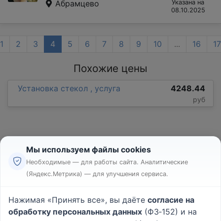
Абрамцево
Указана на
08.10.2025
1
2
3
4
5
6
7
8
9
10
...
16
17
Похожие цены
Установка стекол , услуга
4248.44
руб
Мы используем файлы cookies
Необходимые — для работы сайта. Аналитические
(Яндекс.Метрика) — для улучшения сервиса.
Реклама
Правила
Нажимая «Принять все», вы даёте
согласие на
Пользовательское соглашение
обработку персональных данных
(ФЗ‑152) и на
Политика конфиденциальности