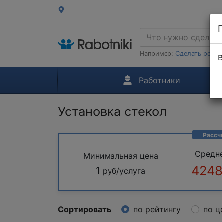
Например:
Сделать ремон
В
Работники
Установка стекол
Рассч
Средн
Минимальная цена
4248
1
руб/услуга
Сортировать
по рейтингу
по ц