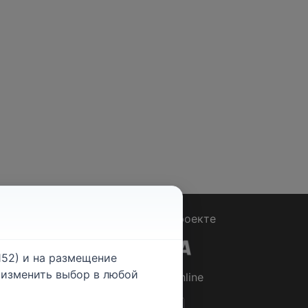
Вопрос - Ответ
|
О проекте
52) и на размещение
е изменить выбор в любой
© 2026
Rabotniki.online
ты