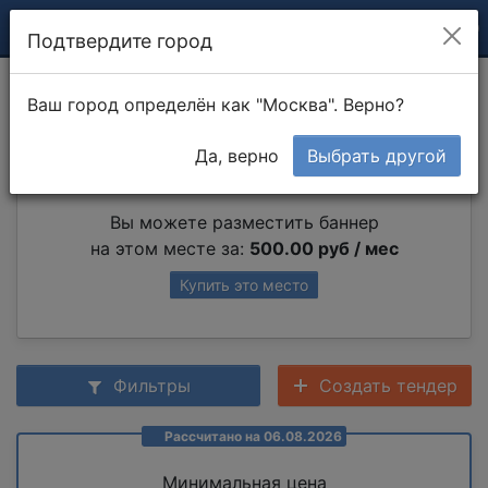
Подтвердите город
Установка стекол
Ваш город определён как "Москва". Верно?
Да, верно
Выбрать другой
Партнер раздела
Вы можете разместить баннер
на этом месте за:
500.00 руб / мес
Купить это место
Фильтры
Создать тендер
Рассчитано на 06.08.2026
Минимальная цена