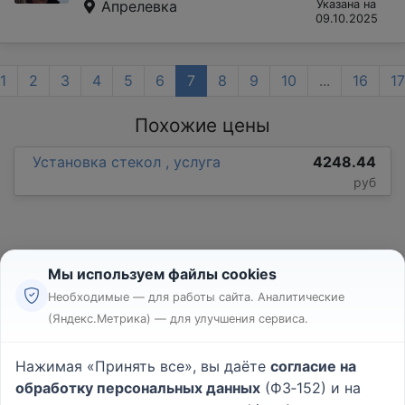
Апрелевка
Указана на
09.10.2025
1
2
3
4
5
6
7
8
9
10
...
16
17
Похожие цены
Установка стекол , услуга
4248.44
руб
Мы используем файлы cookies
Необходимые — для работы сайта. Аналитические
(Яндекс.Метрика) — для улучшения сервиса.
Реклама
Правила
Нажимая «Принять все», вы даёте
согласие на
Пользовательское соглашение
обработку персональных данных
(ФЗ‑152) и на
Политика конфиденциальности