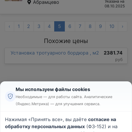
Абрамцево
Указана на
08.10.2025
‹
1
2
3
4
5
6
7
8
9
10
›
Похожие цены
Установка тротуарного бордюра , м2
2381.74
руб
Мы используем файлы cookies
Необходимые — для работы сайта. Аналитические
(Яндекс.Метрика) — для улучшения сервиса.
Реклама
Правила
Нажимая «Принять все», вы даёте
согласие на
Пользовательское соглашение
обработку персональных данных
(ФЗ‑152) и на
Политика конфиденциальности