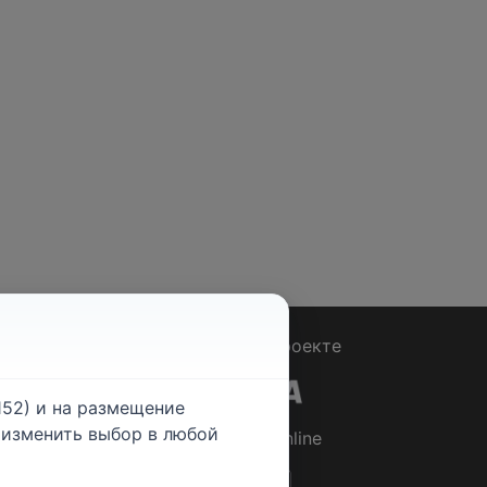
Вопрос - Ответ
|
О проекте
52) и на размещение
е изменить выбор в любой
© 2026
Rabotniki.online
ты