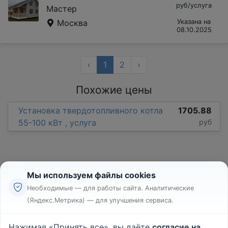
руб/услуга
Мастер
Москва
Указана на
08.10.2025
‹
1
2
›
Похожие цены
Установка твердотопливного котла
1705.88
55-100 кВт , услуга
руб
Мы используем файлы cookies
Необходимые — для работы сайта. Аналитические
(Яндекс.Метрика) — для улучшения сервиса.
Реклама
Правила
Нажимая «Принять все», вы даёте
согласие на