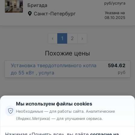
руб/услуга
Бригада
Санкт-Петербург
Указана на
08.10.2025
‹
1
2
›
Похожие цены
Установка твердотопливного котла
594.62
до 55 кВт , услуга
руб
Мы используем файлы cookies
Необходимые — для работы сайта. Аналитические
(Яндекс.Метрика) — для улучшения сервиса.
Реклама
Правила
Нажимая «Принять все», вы даёте
согласие на