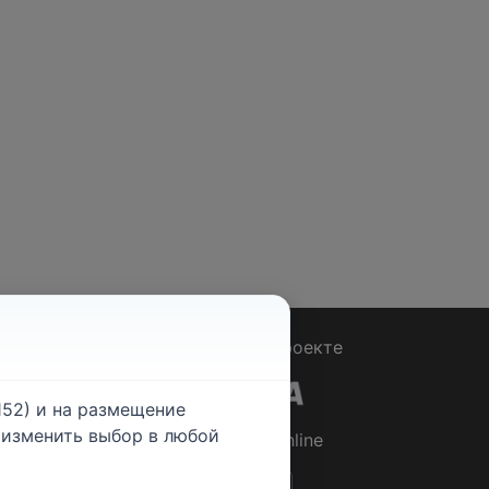
Вопрос - Ответ
|
О проекте
52) и на размещение
е изменить выбор в любой
© 2026
Rabotniki.online
ты