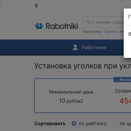
Например:
Сделать ремон
В
Работники
Установка уголков при ук
Рассч
Средн
Минимальная цена
45
10
руб/м2
Сортировать
по рейтингу
по ц