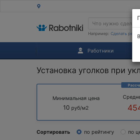
Например:
Сделать ремон
В
Работники
Установка уголков при ук
Рассч
Средн
Минимальная цена
45
10
руб/м2
Сортировать
по рейтингу
по ц