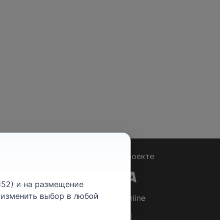
Вопрос - Ответ
|
О проекте
52) и на размещение
е изменить выбор в любой
© 2026
Rabotniki.online
ты