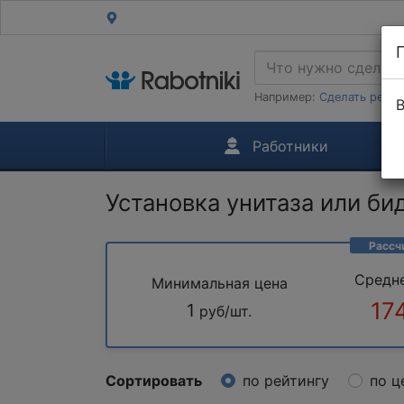
Например:
Сделать ремон
В
Работники
Установка унитаза или би
Рассч
Средн
Минимальная цена
17
1
руб/шт.
Сортировать
по рейтингу
по ц