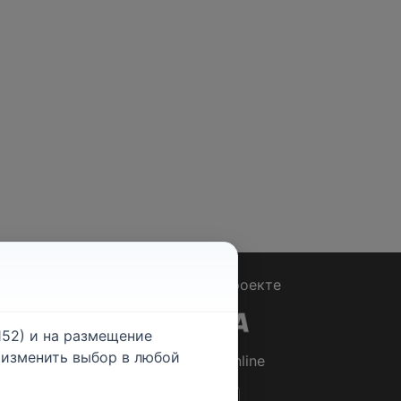
Вопрос - Ответ
|
О проекте
52) и на размещение
е изменить выбор в любой
© 2026
Rabotniki.online
ты