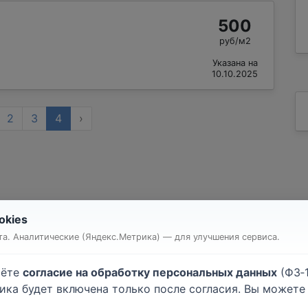
500
руб/м2
Указана на
10.10.2025
2
3
4
›
okies
т квартиры или комнаты
Строительство дома
а. Аналитические (Яндекс.Метрика) — для улучшения сервиса.
очные работы
Малярные работы
атурные работы
Монтаж гипсокартона
аёте
согласие на обработку персональных данных
(ФЗ‑1
ейка обоев
Напольные покрытия
тика будет включена только после согласия. Вы может
лки
Электромонтажные рабо
.