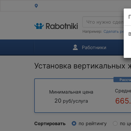
Например:
Сделать ремон
В
Работники
Установка вертикальных
Рассч
Средн
Минимальная цена
665
20
руб/услуга
Сортировать
по рейтингу
по ц