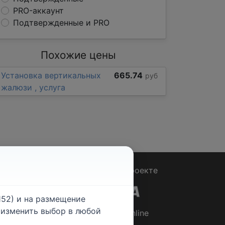
PRO-аккаунт
Подтвержденные и PRO
Похожие цены
Установка вертикальных
665.74
руб
жалюзи , услуга
Вопрос - Ответ
|
О проекте
52) и на размещение
е изменить выбор в любой
© 2026
Rabotniki.online
ты