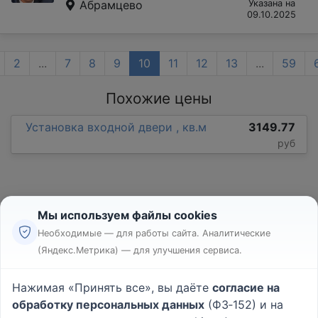
Абрамцево
Указана на
09.10.2025
2
...
7
8
9
10
11
12
13
...
59
Похожие цены
Установка входной двери , кв.м
3149.77
руб
Мы используем файлы cookies
Необходимые — для работы сайта. Аналитические
(Яндекс.Метрика) — для улучшения сервиса.
Реклама
Правила
Нажимая «Принять все», вы даёте
согласие на
Пользовательское соглашение
обработку персональных данных
(ФЗ‑152) и на
Политика конфиденциальности