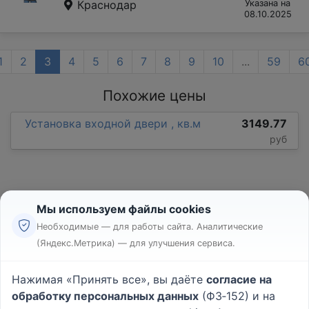
Краснодар
Указана на
08.10.2025
1
2
3
4
5
6
7
8
9
10
...
59
6
Похожие цены
Установка входной двери , кв.м
3149.77
руб
Мы используем файлы cookies
Необходимые — для работы сайта. Аналитические
(Яндекс.Метрика) — для улучшения сервиса.
Реклама
Правила
Нажимая «Принять все», вы даёте
согласие на
Пользовательское соглашение
обработку персональных данных
(ФЗ‑152) и на
Политика конфиденциальности