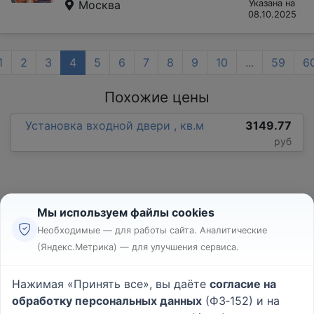
Москва
Указана на
08.10.2025
1
2
3
4
5
6
7
8
9
10
...
59
6
Похожие цены
Установка входной двери , кв.м
3149.77
руб
Мы используем файлы cookies
Необходимые — для работы сайта. Аналитические
(Яндекс.Метрика) — для улучшения сервиса.
Реклама
Правила
Нажимая «Принять все», вы даёте
согласие на
Пользовательское соглашение
обработку персональных данных
(ФЗ‑152) и на
Политика конфиденциальности