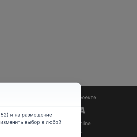
Вопрос - Ответ
|
О проекте
52) и на размещение
е изменить выбор в любой
© 2026
Rabotniki.online
ты