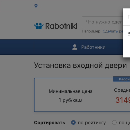
Например:
Сделать ремон
В
Работники
Установка входной двери
Рассч
Средн
Минимальная цена
314
1
руб/кв.м
Сортировать
по рейтингу
по ц