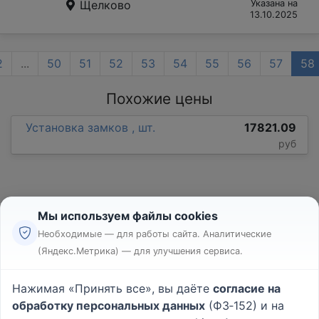
Щелково
Указана на
13.10.2025
2
...
50
51
52
53
54
55
56
57
58
Похожие цены
Установка замков , шт.
17821.09
руб
Мы используем файлы cookies
Необходимые — для работы сайта. Аналитические
(Яндекс.Метрика) — для улучшения сервиса.
Реклама
Правила
Нажимая «Принять все», вы даёте
согласие на
Пользовательское соглашение
обработку персональных данных
(ФЗ‑152) и на
Политика конфиденциальности