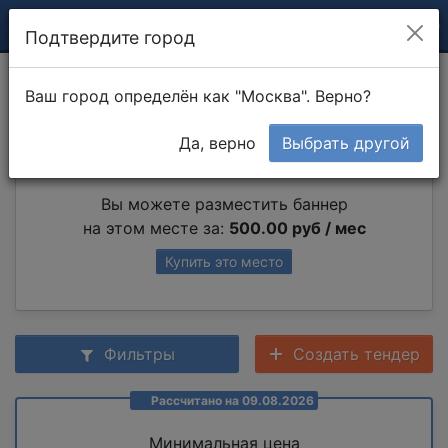
Подтвердите город
Установка замков
Ваш город определён как "Москва". Верно?
Да, верно
Выбрать другой
Партнер раздела
Вы можете разместить баннер
на этом месте за:
500.00 руб / мес
Купить это место
Фильтры
Создать тендер
Рассчитано на 09.08.2026
Минимальная цена