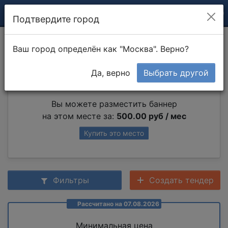
Подтвердите город
Установка замков
Ваш город определён как "Москва". Верно?
Да, верно
Выбрать другой
Партнер раздела
Вы можете разместить баннер
на этом месте за:
500.00 руб / мес
Купить это место
Фильтры
Создать тендер
Рассчитано на 07.08.2026
Минимальная цена