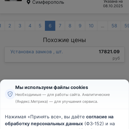
Симферополь
Указана на
08.10.2025
1
2
3
4
5
6
7
8
9
10
...
58
5
Похожие цены
Установка замков , шт.
17821.09
руб
Мы используем файлы cookies
Необходимые — для работы сайта. Аналитические
(Яндекс.Метрика) — для улучшения сервиса.
Реклама
Правила
Нажимая «Принять все», вы даёте
согласие на
Пользовательское соглашение
обработку персональных данных
(ФЗ‑152) и на
Политика конфиденциальности