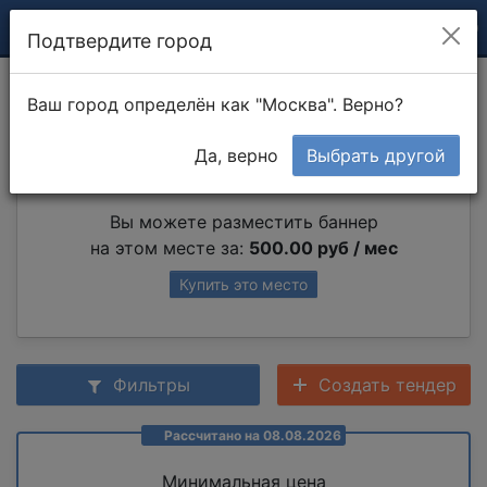
Подтвердите город
Установка замков
Ваш город определён как "Москва". Верно?
Да, верно
Выбрать другой
Партнер раздела
Вы можете разместить баннер
на этом месте за:
500.00 руб / мес
Купить это место
Фильтры
Создать тендер
Рассчитано на 08.08.2026
Минимальная цена