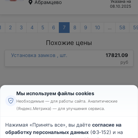
Абрамцево
Указана на
08.10.2025
1
2
3
4
5
6
7
8
9
10
...
58
5
Похожие цены
Установка замков , шт.
17821.09
руб
Мы используем файлы cookies
Необходимые — для работы сайта. Аналитические
(Яндекс.Метрика) — для улучшения сервиса.
Реклама
Правила
Нажимая «Принять все», вы даёте
согласие на
Пользовательское соглашение
обработку персональных данных
(ФЗ‑152) и на
Политика конфиденциальности