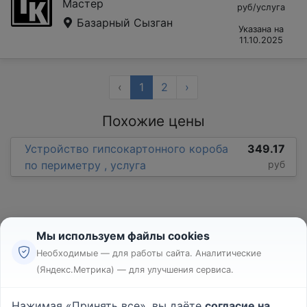
Мастер
руб/услуга
Базарный Сызган
Указана на
11.10.2025
‹
1
2
›
Похожие цены
Устройство гипсокартонного короба
349.17
по периметру , услуга
руб
Мы используем файлы cookies
Необходимые — для работы сайта. Аналитические
(Яндекс.Метрика) — для улучшения сервиса.
Реклама
Правила
Нажимая «Принять все», вы даёте
согласие на