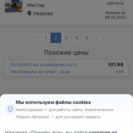
руб/кв.м
Мастер
Иваново
Указана на
08.10.2025
‹
1
2
3
4
5
›
Похожие цены
Устройство коммерческого
101.98
линолеума на клей , кв.м
руб
Мы используем файлы cookies
Необходимые — для работы сайта. Аналитические
(Яндекс.Метрика) — для улучшения сервиса.
Реклама
Правила
Нажимая «Принять все», вы даёте
согласие на