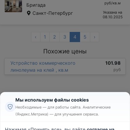
руб/кв.м
Бригада
Санкт-Петербург
Указана на
08.10.2025
‹
1
2
3
4
5
›
Похожие цены
Устройство коммерческого
101.98
линолеума на клей , кв.м
руб
Мы используем файлы cookies
Необходимые — для работы сайта. Аналитические
(Яндекс.Метрика) — для улучшения сервиса.
Реклама
Правила
Нажимая «Принять все», вы даёте
согласие на