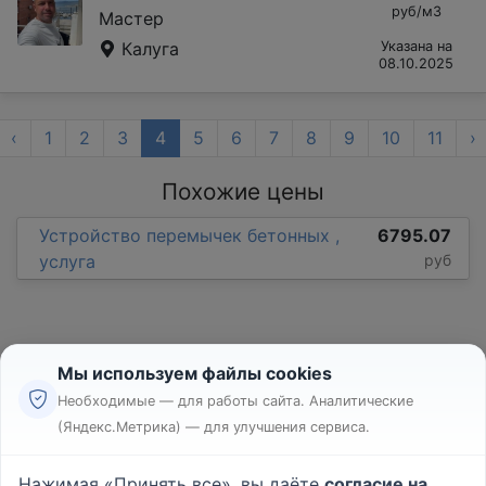
руб/м3
Мастер
Калуга
Указана на
08.10.2025
‹
1
2
3
4
5
6
7
8
9
10
11
›
Похожие цены
Устройство перемычек бетонных ,
6795.07
услуга
руб
Мы используем файлы cookies
Необходимые — для работы сайта. Аналитические
(Яндекс.Метрика) — для улучшения сервиса.
Реклама
Правила
Нажимая «Принять все», вы даёте
согласие на