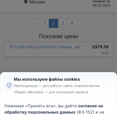
Москва
Указана на
08.10.2025
‹
1
2
3
4
›
Похожие цены
Устройство руллоного газона , м2
2375.16
руб
Мы используем файлы cookies
Необходимые — для работы сайта. Аналитические
(Яндекс.Метрика) — для улучшения сервиса.
Реклама
Правила
Нажимая «Принять все», вы даёте
согласие на
Пользовательское соглашение
обработку персональных данных
(ФЗ‑152) и на
Политика конфиденциальности