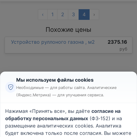
‹
1
2
3
4
›
Похожие цены
Устройство руллоного газона , м2
2375.16
руб
Мы используем файлы cookies
Необходимые — для работы сайта. Аналитические
(Яндекс.Метрика) — для улучшения сервиса.
Реклама
Правила
Нажимая «Принять все», вы даёте
согласие на
Пользовательское соглашение
обработку персональных данных
(ФЗ‑152) и на
Политика конфиденциальности
размещение аналитических cookies. Аналитика
Вопрос - Ответ
|
О проекте
будет включена только после согласия. Вы можете