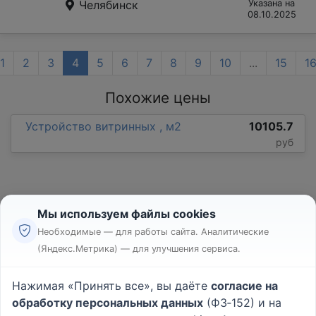
Челябинск
Указана на
08.10.2025
1
2
3
4
5
6
7
8
9
10
...
15
1
Похожие цены
Устройство витринных , м2
10105.7
руб
Мы используем файлы cookies
Необходимые — для работы сайта. Аналитические
(Яндекс.Метрика) — для улучшения сервиса.
Реклама
Правила
Нажимая «Принять все», вы даёте
согласие на
Пользовательское соглашение
обработку персональных данных
(ФЗ‑152) и на
Политика конфиденциальности