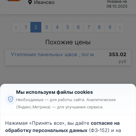
Иваново
Указана на
08.10.2025
‹
1
2
3
4
5
6
7
8
9
›
Похожие цены
Утепление панельных швов , пог.м
353.02
руб
Мы используем файлы cookies
Необходимые — для работы сайта. Аналитические
(Яндекс.Метрика) — для улучшения сервиса.
Реклама
Правила
Нажимая «Принять все», вы даёте
согласие на
Пользовательское соглашение
обработку персональных данных
(ФЗ‑152) и на
Политика конфиденциальности