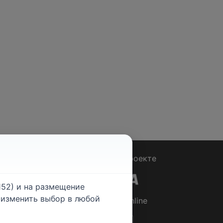
Вопрос - Ответ
|
О проекте
52) и на размещение
е изменить выбор в любой
© 2026
Rabotniki.online
ты