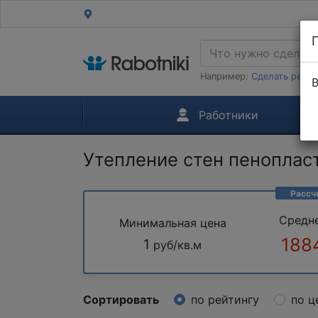
Например:
Сделать ремон
В
Работники
Утепление стен пеноплас
Рассч
Средн
Минимальная цена
188
1
руб/кв.м
Сортировать
по рейтингу
по ц